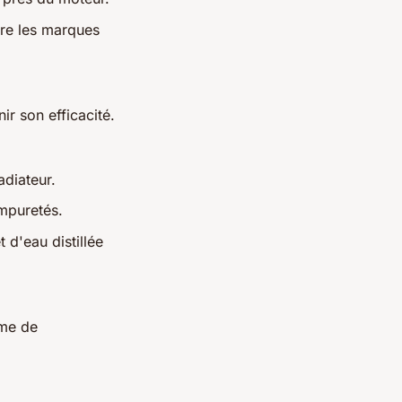
ntre les marques
r son efficacité.
adiateur.
impuretés.
 d'eau distillée
ème de