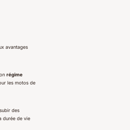
eux avantages
son
régime
pour les motos de
subir des
a durée de vie