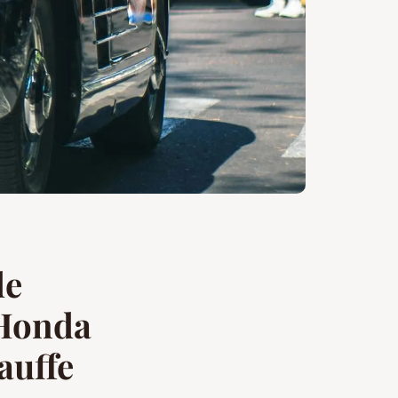
de
 Honda
auffe