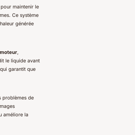
pour maintenir le
rêmes. Ce système
chaleur générée
moteur
,
dit le liquide avant
qui garantit que
es problèmes de
mmages
u améliore la