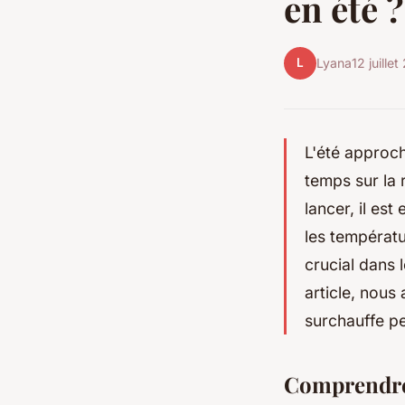
en été ?
L
Lyana
12 juille
L'été approch
temps sur la 
lancer, il est
les températ
crucial dans 
article, nous
surchauffe p
Comprendre 