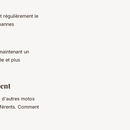
t régulièrement le
 pannes
maintenant un
ée et plus
ment
, d'autres motos
ifférents. Comment