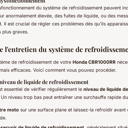
 dysfonctionnement
sfonctionnement du système de refroidissement peuvent inc
r anormalement élevée, des fuites de liquide, ou des mess
. Il est crucial de régler ces problèmes dès qu'ils apparaiss
 plus graves.
e l'entretien du système de refroidissem
stème de refroidissement de votre
Honda CBR1000RR
néces
 mais efficaces. Voici comment vous pouvez procéder.
 niveau de liquide de refroidissement
st essentiel de vérifier régulièrement le
niveau de liquide d
. Un niveau trop bas peut entraîner une surchauffe rapide d
tre moto
sur une surface plane et laissez-la refroidir avant d
ide.
éservoir de liquide de refroidissement
, généralement situé