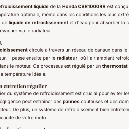
froidissement liquide
de la
Honda CBR1000RR
est conçu 
pérature optimale, même dans les conditions les plus ext
e de
liquide de refroidissement
et d'eau pour absorber la 
'évacuer via le radiateur.
t
froidissement
circule à travers un réseau de canaux dans le
ur. Il passe ensuite par le
radiateur
, où l'air ambiant refroi
 dans le moteur. Ce processus est régulé par un
thermostat
la température idéale.
 entretien régulier
lier du système de refroidissement est crucial pour éviter l
égligence peut entraîner des
pannes
coûteuses et des do
eur. De plus, un système de refroidissement bien entreten
ficacité de votre moto.