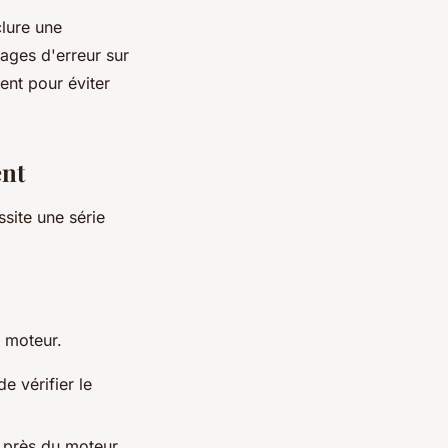
lure une
ages d'erreur sur
ent pour éviter
ent
site une série
e
u moteur.
e vérifier le
 près du moteur.