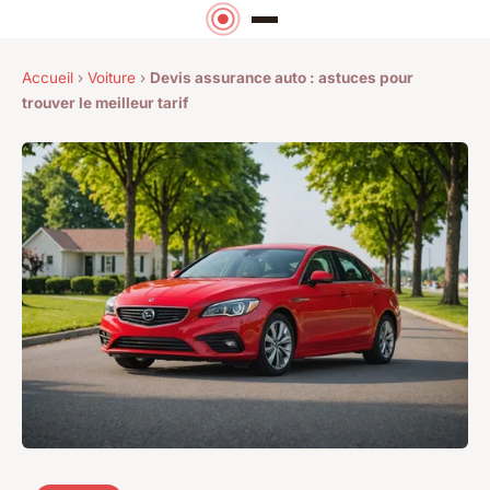
Accueil
›
Voiture
›
Devis assurance auto : astuces pour
trouver le meilleur tarif